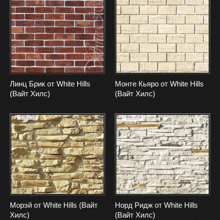
Линц Брик от White Hills
Монте Кьяро от White Hills
(Вайт Хилс)
(Вайт Хилс)
Морэй от White Hills (Вайт
Норд Ридж от White Hills
Хилс)
(Вайт Хилс)