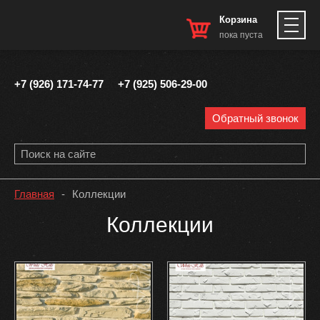
Корзина
пока пуста
+7 (926) 171-74-77
+7 (925) 506-29-00
Обратный звонок
Главная
-
Коллекции
Коллекции