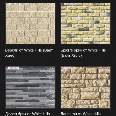
Беркли от White Hills (Вайт
Брюгге брик от White Hills
Хилс)
(Вайт Хилс)
Дюрен брик от White Hills
Данвеган от White Hills