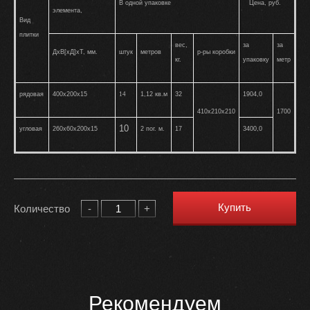
В одной упаковке
Цена, руб.
элемента,
Вид
плитки
вес,
за
за
ДхВ[хД]хТ, мм.
штук
метров
р-ры коробки
кг.
упаковку
метр
рядовая
400х200х15
1,12 кв.м
32
1904,0
14
410х210х210
1700
10
угловая
260х60х200х15
2 пог. м.
17
3400,0
Купить
Количество
-
+
Рекомендуем