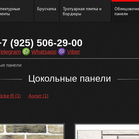
итектурные
Брусчатка
Тротуарная плитка и
Облицовочн
менты
бордюры
панели
+7 (925) 506-29-00
Telegram
Whatsapp
Viber
ые панели
Цокольные панели
öcke-R (1)
Аэлит (1)