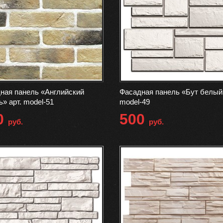
ная панель «Английский
Фасадная панель «Бут белый»
ь» арт. model-51
model-49
0
500
руб.
руб.