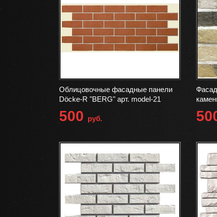
Облицовочные фасадные панели
Фасад
Döcke-R "BERG" арт. model-21
камен
500
50
руб.